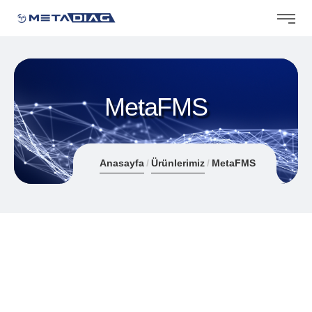
MetaFMS
Anasayfa
Ürünlerimiz
MetaFMS